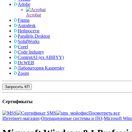
Adobe
Acrobat
Figma
Autodesk
Нейросети
Parallels Desktop
SolidWorks
Corel
Code Industry
ContentAI (ex ABBYY)
Dr.WEB
Лаборатория Kaspersky
Zoom
Запросить КП
Сертификаты
Посмотреть все
Интернет-магазин
Операционные системы и ПО
Microsoft Win