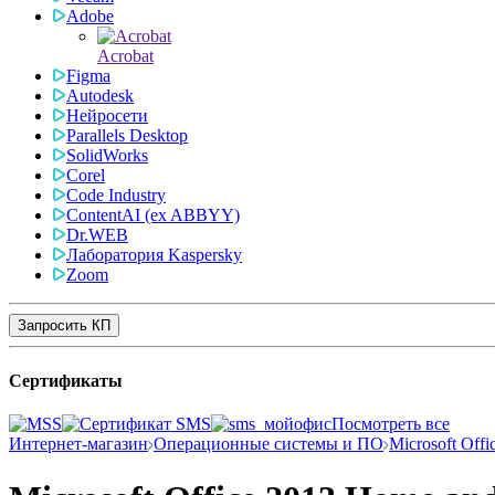
Adobe
Acrobat
Figma
Autodesk
Нейросети
Parallels Desktop
SolidWorks
Corel
Code Industry
ContentAI (ex ABBYY)
Dr.WEB
Лаборатория Kaspersky
Zoom
Запросить КП
Сертификаты
Посмотреть все
Интернет-магазин
Операционные системы и ПО
Microsoft Offi