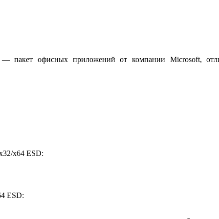
D — пакет офисных приложений от компании Microsoft, о
 x32/x64 ESD:
64 ESD: