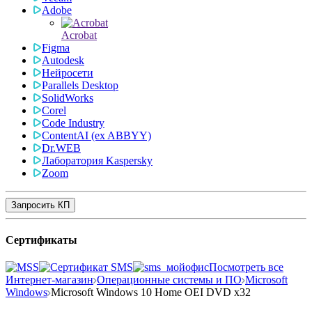
Adobe
Acrobat
Figma
Autodesk
Нейросети
Parallels Desktop
SolidWorks
Corel
Code Industry
ContentAI (ex ABBYY)
Dr.WEB
Лаборатория Kaspersky
Zoom
Запросить КП
Сертификаты
Посмотреть все
Интернет-магазин
Операционные системы и ПО
Microsoft
Windows
Microsoft Windows 10 Home OEI DVD x32