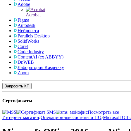
Adobe
Acrobat
Figma
Autodesk
Нейросети
Parallels Desktop
SolidWorks
Corel
Code Industry
ContentAI (ex ABBYY)
Dr.WEB
Лаборатория Kaspersky
Zoom
Запросить КП
Сертификаты
Посмотреть все
Интернет-магазин
Операционные системы и ПО
Microsoft Offi