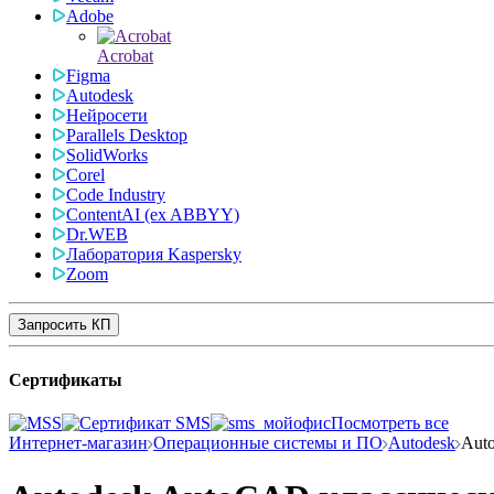
Adobe
Acrobat
Figma
Autodesk
Нейросети
Parallels Desktop
SolidWorks
Corel
Code Industry
ContentAI (ex ABBYY)
Dr.WEB
Лаборатория Kaspersky
Zoom
Запросить КП
Сертификаты
Посмотреть все
Интернет-магазин
Операционные системы и ПО
Autodesk
Aut