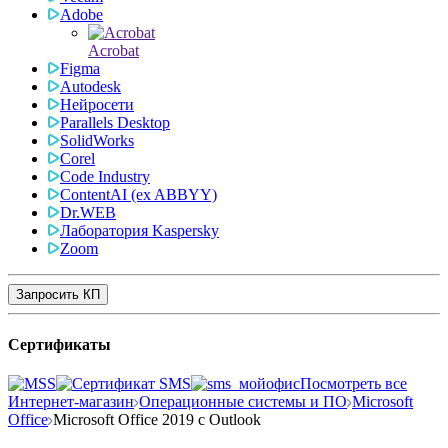
Adobe
Acrobat
Figma
Autodesk
Нейросети
Parallels Desktop
SolidWorks
Corel
Code Industry
ContentAI (ex ABBYY)
Dr.WEB
Лаборатория Kaspersky
Zoom
Запросить КП
Сертификаты
Посмотреть все
Интернет-магазин
Операционные системы и ПО
Microsoft
Office
Microsoft Office 2019 с Outlook