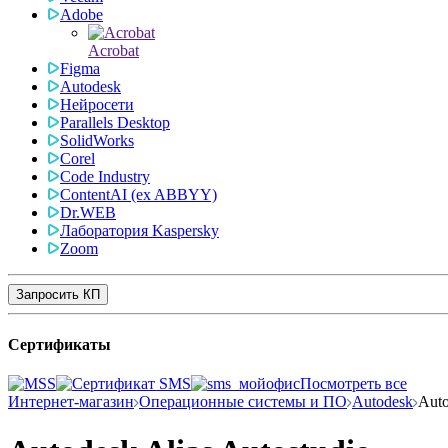
Adobe
Acrobat
Figma
Autodesk
Нейросети
Parallels Desktop
SolidWorks
Corel
Code Industry
ContentAI (ex ABBYY)
Dr.WEB
Лаборатория Kaspersky
Zoom
Запросить КП
Сертификаты
Посмотреть все
Интернет-магазин
Операционные системы и ПО
Autodesk
Auto